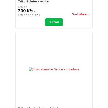
Triko Střelec - white
450 Kč
200 Kč
/
ks
Není skladem
165 Kč
bez DPH
Detail