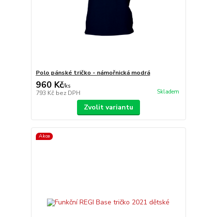
Polo pánské tričko - námořnická modrá
960 Kč
/
ks
Skladem
793 Kč
bez DPH
Zvolit variantu
Akce