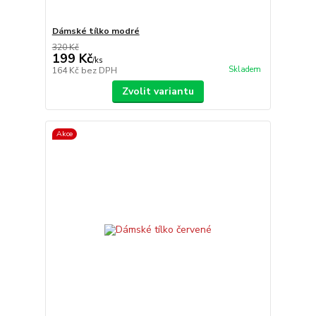
Dámské tílko modré
320 Kč
199 Kč
/
ks
Skladem
164 Kč
bez DPH
Zvolit variantu
Akce