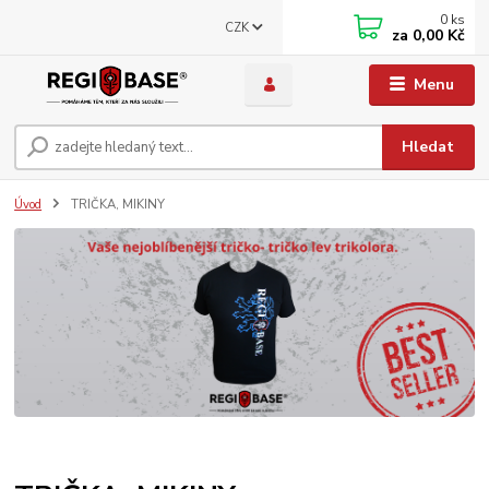
0
ks
CZK
za
0,00 Kč
Menu
Hledat
Úvod
TRIČKA, MIKINY