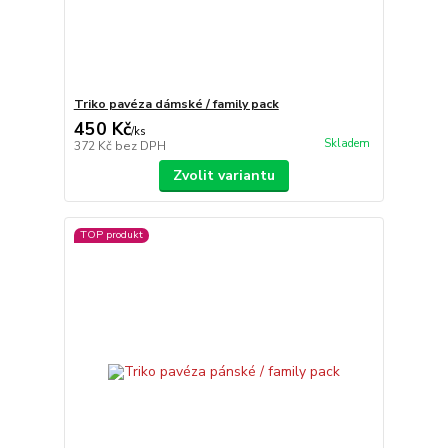
Triko pavéza dámské / family pack
450 Kč
/
ks
Skladem
372 Kč
bez DPH
Zvolit variantu
TOP produkt