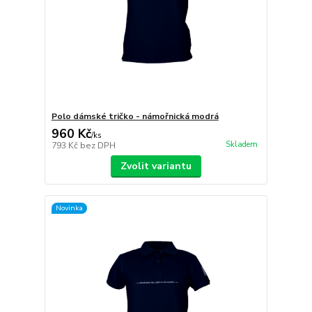
Polo dámské tričko - námořnická modrá
960 Kč
/
ks
Skladem
793 Kč
bez DPH
Zvolit variantu
Novinka