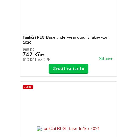
Funkční REGI Base underwear dlouhý rukáv vzor
2020
989 Kč
742 Kč
/
ks
Skladem
613 Kč
bez DPH
Zvolit variantu
Akce