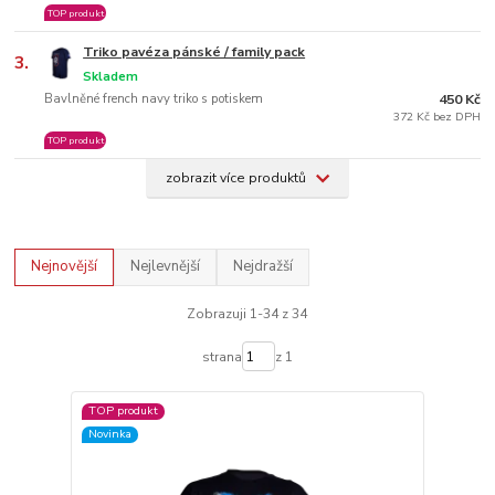
TOP produkt
Triko pavéza pánské / family pack
3.
Skladem
Bavlněné french navy triko s potiskem
450 Kč
372 Kč bez DPH
TOP produkt
zobrazit více produktů
Nejnovější
Nejlevnější
Nejdražší
Zobrazuji 1-34 z 34
strana
z 1
TOP produkt
Novinka