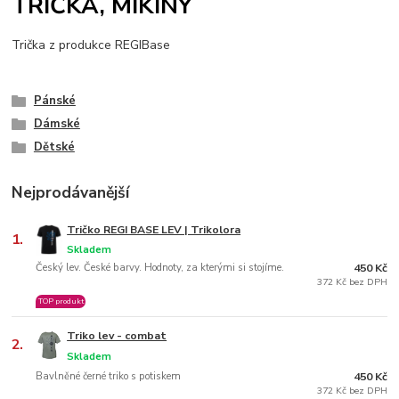
TRIČKA, MIKINY
Trička z produkce REGIBase
Pánské
Dámské
Dětské
Nejprodávanější
Tričko REGI BASE LEV | Trikolora
1.
Skladem
Český lev. České barvy. Hodnoty, za kterými si stojíme.
450 Kč
372 Kč bez DPH
TOP produkt
Triko lev - combat
2.
Skladem
Bavlněné černé triko s potiskem
450 Kč
372 Kč bez DPH