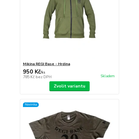
Mikina REGI Base - Hrdina
950 Kč
/
ks
Skladem
785 Kč
bez DPH
Zvolit variantu
Novinka