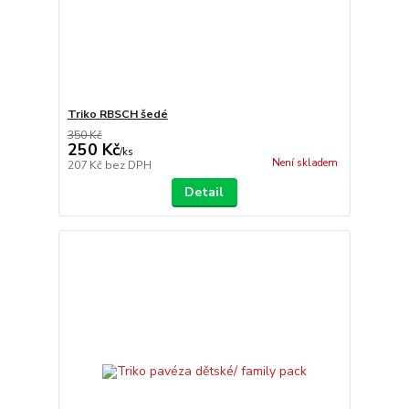
Triko RBSCH šedé
350 Kč
250 Kč
/
ks
Není skladem
207 Kč
bez DPH
Detail