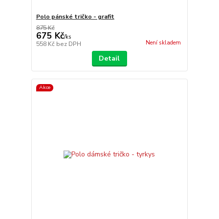
Polo pánské tričko - grafit
875 Kč
675 Kč
/
ks
Není skladem
558 Kč
bez DPH
Detail
Akce