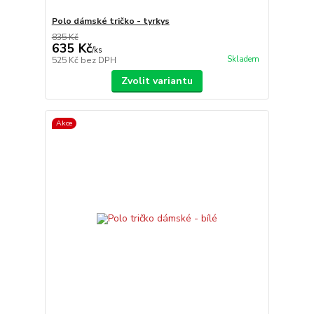
Polo dámské tričko - tyrkys
835 Kč
635 Kč
/
ks
Skladem
525 Kč
bez DPH
Zvolit variantu
Akce