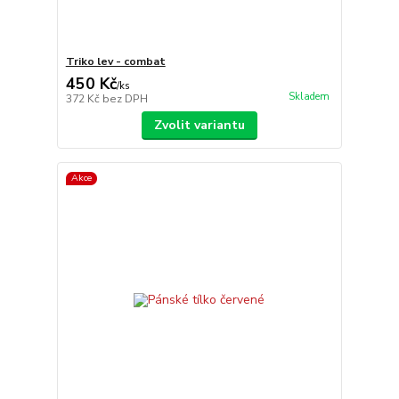
Triko lev - combat
450 Kč
/
ks
Skladem
372 Kč
bez DPH
Zvolit variantu
Akce