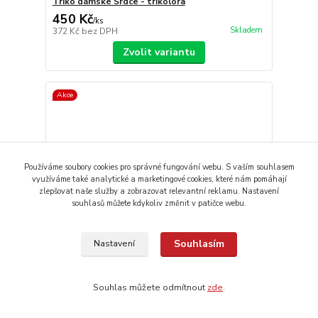
Triko dámské Srdce - trikolora
450 Kč
/
ks
Skladem
372 Kč
bez DPH
Zvolit variantu
Akce
Používáme soubory cookies pro správné fungování webu. S vaším souhlasem
využíváme také analytické a marketingové cookies, které nám pomáhají
zlepšovat naše služby a zobrazovat relevantní reklamu. Nastavení
souhlasů můžete kdykoliv změnit v patičce webu.
Souhlasím
Nastavení
Souhlas můžete odmítnout
zde
.
Triko Mapa - duo khaki