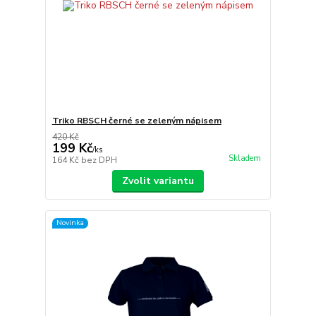
Triko RBSCH černé se zeleným nápisem
420 Kč
199 Kč
/
ks
Skladem
164 Kč
bez DPH
Zvolit variantu
Novinka