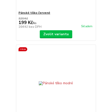
Pánské tílko červené
320 Kč
199 Kč
/
ks
Skladem
164 Kč
bez DPH
Zvolit variantu
Akce