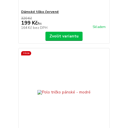
Dámské tílko červené
320 Kč
199 Kč
/
ks
Skladem
164 Kč
bez DPH
Zvolit variantu
Akce