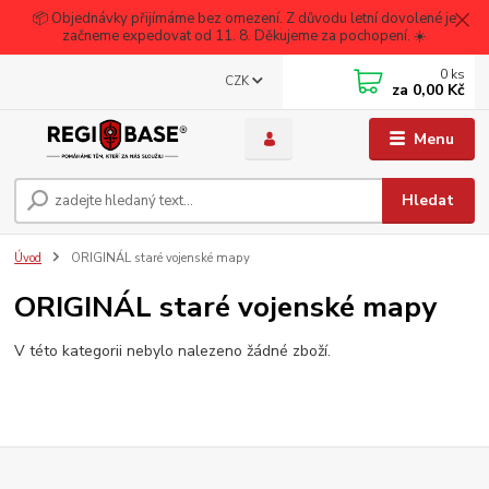
📦 Objednávky přijímáme bez omezení. Z důvodu letní dovolené je
začneme expedovat od 11. 8. Děkujeme za pochopení. ☀️
0
ks
CZK
za
0,00 Kč
Menu
Hledat
Úvod
ORIGINÁL staré vojenské mapy
ORIGINÁL staré vojenské mapy
V této kategorii nebylo nalezeno žádné zboží.