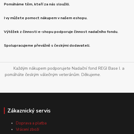
Pomáháme těm, kteří za nás sloužili.
I vy můžete pomoct nákupem v našem eshopu.
Výtěžek z činnosti e-shopu podporuje činnost nadačního fondu.
Spolupracujeme převážně s českými dodavateli.
Každým nákupem podporujete Nadační fond REGI Base I. a
pomáháte českým válečným veteránům. Děkujeme.
Zákaznický servis
Doprava a platba
Vrácení zboží