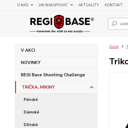
O NÁS
JAK NAKUPOVAT
AKTUALITY
KONTAKT
Úvod
T
V AKCI
Trik
NOVINKY
REGI Base Shooting Challenge
TRIČKA, MIKINY
Pánské
Dámské
Dětské