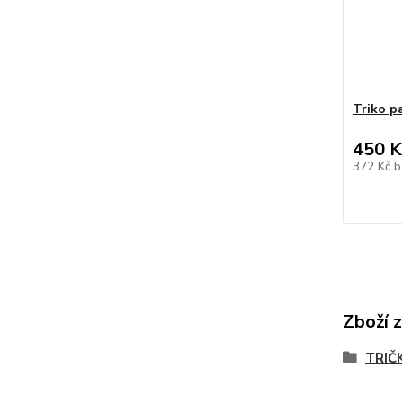
Triko p
450 K
372 Kč
b
Zboží 
TRIČ