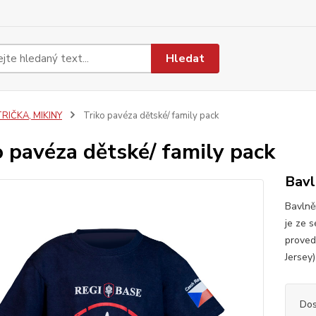
Hledat
RIČKA, MIKINY
Triko pavéza dětské/ family pack
o pavéza dětské/ family pack
Bavl
Bavlně
je ze 
proved
Jersey
Dos