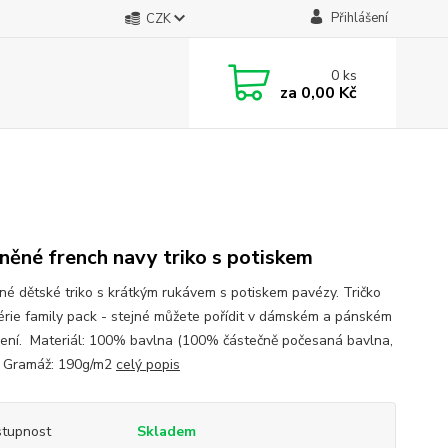
Přihlášení
CZK
0
ks
za
0,00 Kč
něné french navy triko s potiskem
né dětské triko s krátkým rukávem s potiskem pavézy. Tričko
série family pack - stejné můžete pořídit v dámském a pánském
ení. Materiál: 100% bavlna (100% částečně počesaná bavlna,
) Gramáž: 190g/m2
celý popis
tupnost
Skladem