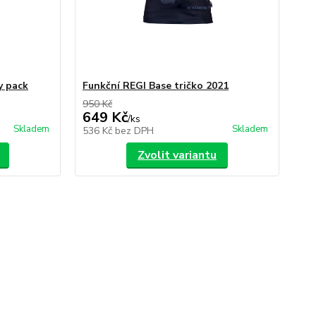
y pack
Funkční REGI Base tričko 2021
950 Kč
649 Kč
/
ks
Skladem
Skladem
536 Kč
bez DPH
Zvolit variantu