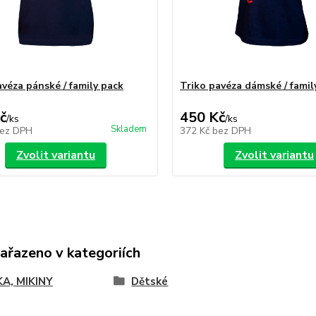
avéza pánské / family pack
Triko pavéza dámské / famil
č
450 Kč
/
ks
/
ks
Skladem
ez DPH
372 Kč
bez DPH
Zvolit variantu
Zvolit variantu
zařazeno v kategoriích
KA, MIKINY
Dětské