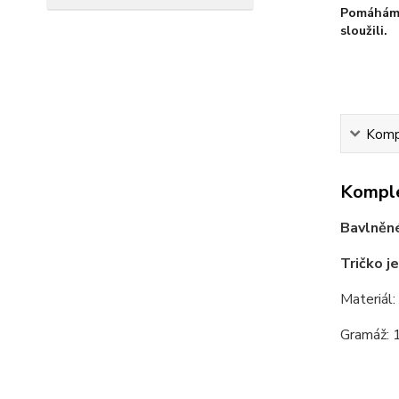
Pomáháme
sloužili.
Kompl
Komple
Bavlněné
Tričko j
Materiál
Gramáž: