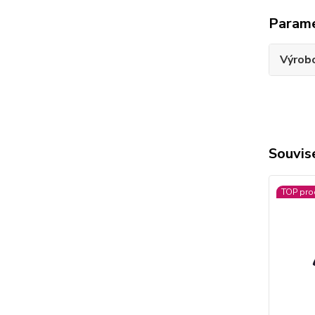
Param
Výrob
Souvise
TOP pro