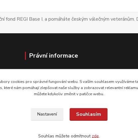
Nadační fond REGI Base I. a pomáháte českým v
Právní informace
Obchodní podmínky
Ochrana osobních údajů
bory cookies pro správné fungování webu. S vaším souhlasem využíváme tak
Cookies
, které nám pomáhají zlepšovat naše služby a zobrazovat relevantní reklam
můžete kdykoliv změnit v patičce webu.
Souhlasím
Nastavení
Souhlas můžete odmítnout
zde
.