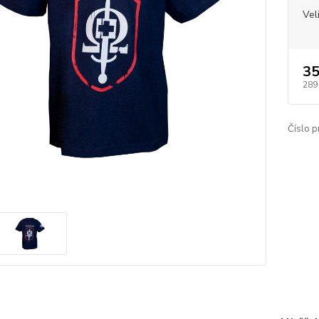
Vel
35
289
Číslo p