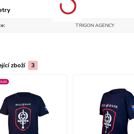
etry
ce
TRIGON AGENCY
jící zboží
3
dukt