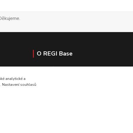
álečným veteránům. Děkujeme.
O REGI Base
O nás
Nadační fond REGI Base I.
é analytické a
Aktuality
u. Nastavení souhlasů
Vytvořeno na
Eshop-rychle.cz