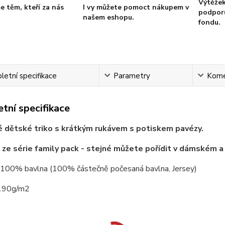
Výtěžek
 těm, kteří za nás
I vy můžete pomoct nákupem v
podporu
našem eshopu.
fondu.
etní specifikace
Parametry
Kome
tní specifikace
 dětské triko s krátkým rukávem s potiskem pavézy.
e ze série family pack - stejné můžete pořídit v dámském
: 100% bavlna (100% částečně počesaná bavlna, Jersey)
 190g/m2