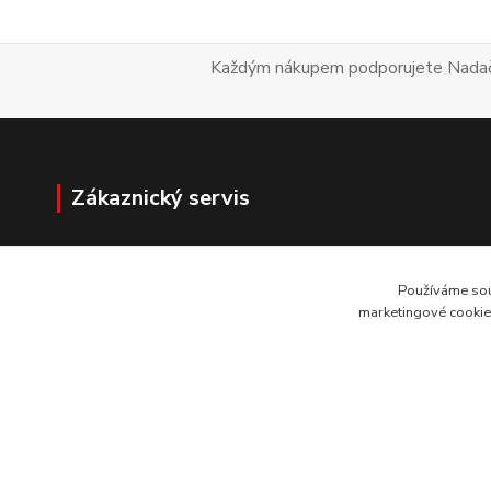
Každým nákupem podporujete 
Zákaznický servis
Doprava a platba
Vrácení zboží
Používáme sou
Kontakt
marketingové cookies
Reklamace
© 2026 REGI Base. Všechna práva vyhrazena.