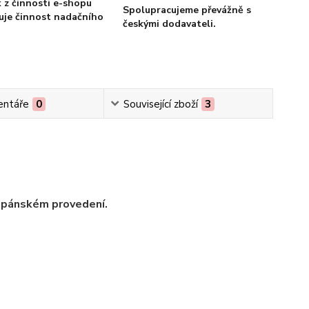
 z činnosti e-shopu
Spolupracujeme převážně s
je činnost nadačního
českými dodavateli.
ntáře
0
Související zboží
3
 a pánském provedení.