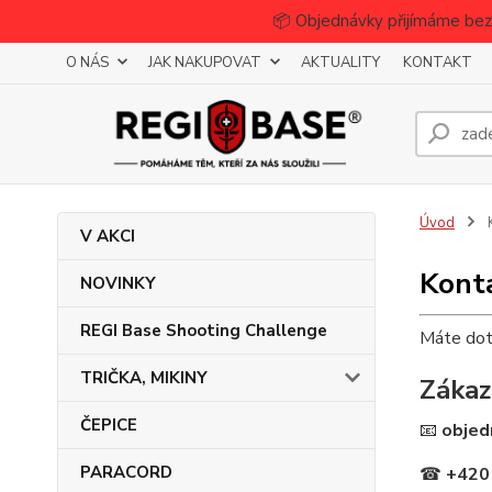
📦 Objednávky přijímáme bez
O NÁS
JAK NAKUPOVAT
AKTUALITY
KONTAKT
Úvod
V AKCI
Kont
NOVINKY
REGI Base Shooting Challenge
Máte dota
TRIČKA, MIKINY
Zákaz
ČEPICE
📧
objed
PARACORD
☎
+420