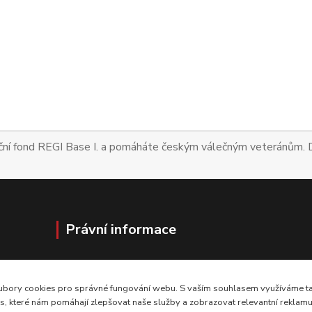
Nadační fond REGI Base I. a pomáháte českým v
Právní informace
Obchodní podmínky
Ochrana osobních údajů
bory cookies pro správné fungování webu. S vaším souhlasem využíváme tak
Cookies
, které nám pomáhají zlepšovat naše služby a zobrazovat relevantní reklam