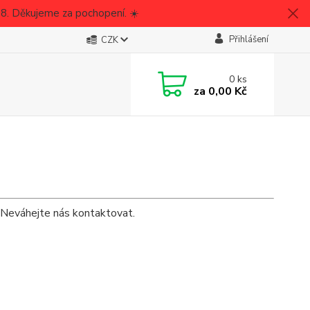
8. Děkujeme za pochopení. ☀️
Přihlášení
CZK
0
ks
za
0,00 Kč
 Neváhejte nás kontaktovat.