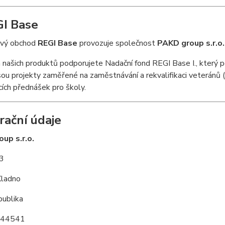
I Base
ový obchod
REGI Base
provozuje společnost
PAKD group s.r.o.
našich produktů podporujete Nadační fond REGI Base I., který
jsou projekty zaměřené na zaměstnávání a rekvalifikaci veteránů
ích přednášek pro školy.
rační údaje
up s.r.o.
3
ladno
publika
44541