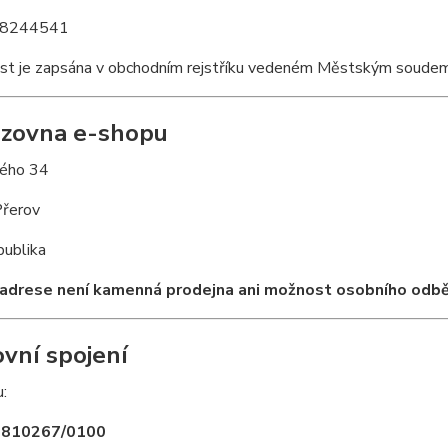
8244541
st je zapsána v obchodním rejstříku vedeném Městským soudem 
zovna e-shopu
ého 34
řerov
publika
adrese není kamenná prodejna ani možnost osobního odběr
vní spojení
u:
1810267/0100