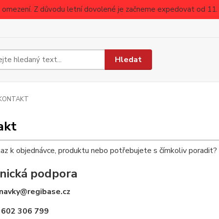
 omezení. Z důvodu letní dovolené je začneme expedovat od 11. 
Hledat
KONTAKT
akt
z k objednávce, produktu nebo potřebujete s čímkoliv poradit?
nická podpora
navky@regibase.cz
 602 306 799