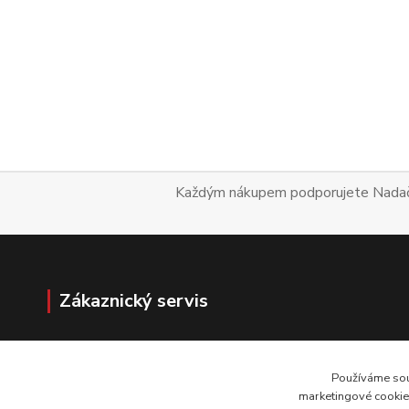
Každým nákupem podporujete 
Zákaznický servis
Doprava a platba
Vrácení zboží
Používáme sou
Kontakt
marketingové cookies