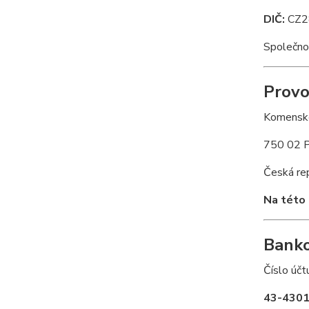
DIČ:
CZ2
Společno
Provo
Komensk
750 02 P
Česká re
Na této 
Banko
Číslo účt
43-430