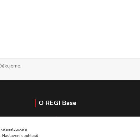
álečným veteránům. Děkujeme.
O REGI Base
O nás
Nadační fond REGI Base I.
é analytické a
Aktuality
u. Nastavení souhlasů