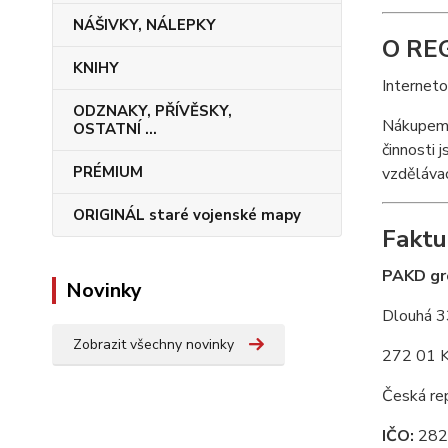
NÁŠIVKY, NÁLEPKY
O REG
KNIHY
Internet
ODZNAKY, PŘÍVĚSKY,
Nákupem 
OSTATNÍ ...
činnosti 
PRÉMIUM
vzdělávac
ORIGINÁL staré vojenské mapy
Faktu
PAKD gro
Novinky
Dlouhá 3
Zobrazit všechny novinky
272 01 K
Česká re
IČO:
282