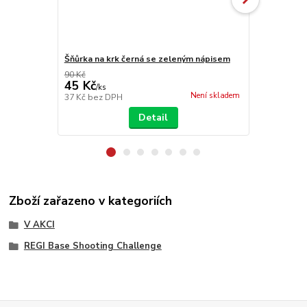
Šňůrka na krk černá se zeleným nápisem
Šátek RBS
90 Kč
180 Kč
45 Kč
150 Kč
/
ks
/
ks
Není skladem
37 Kč
bez DPH
124 Kč
bez 
Detail
Zboží zařazeno v kategoriích
V AKCI
REGI Base Shooting Challenge