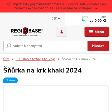
📦 Objednávky přijímáme bez omezení. Z důvodu letní dovolené je
začneme expedovat od 11. 8. Děkujeme za pochopení. ☀️
0
ks
CZK
za
0,00 Kč
Menu
Hledat
Úvod
REGI Base Shooting Challenge
Šňůrka na krk khaki 2024
Šňůrka na krk khaki 2024
Novinka