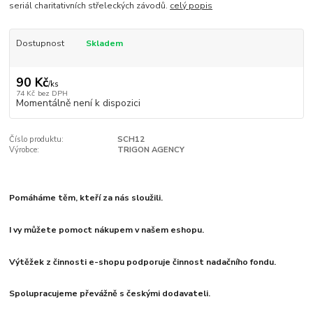
seriál charitativních střeleckých závodů.
celý popis
Dostupnost
Skladem
90 Kč
/
ks
74 Kč
bez DPH
Momentálně není k dispozici
Číslo produktu:
SCH12
Výrobce:
TRIGON AGENCY
Pomáháme těm, kteří za nás sloužili.
I vy můžete pomoct nákupem v našem eshopu.
Výtěžek z činnosti e-shopu podporuje činnost nadačního fondu.
Spolupracujeme převážně s českými dodavateli.