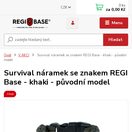
0
ks
CZK
za
0,00 Kč
Menu
Hledat
Úvod
V AKCI
Survival náramek se znakem REGI Base - khaki - původní
model
Survival náramek se znakem REGI
Base - khaki - původní model
Akce