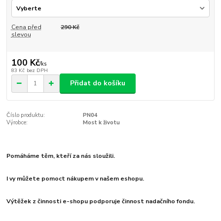
Cena před
290 Kč
slevou
100 Kč
/
ks
83 Kč
bez DPH
Přidat do košíku
Číslo produktu:
PN04
Výrobce:
Most k životu
Pomáháme těm, kteří za nás sloužili.
I vy můžete pomoct nákupem v našem eshopu.
Výtěžek z činnosti e-shopu podporuje činnost nadačního fondu.