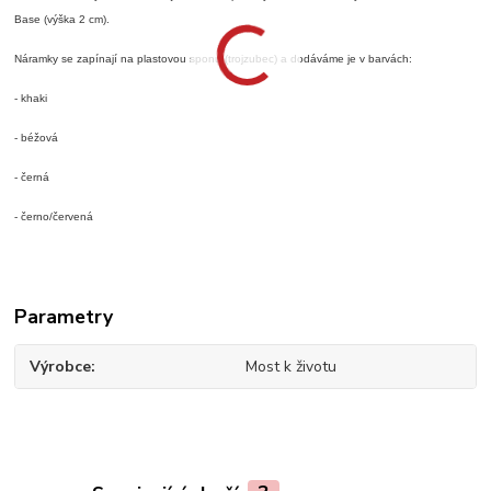
Base (výška 2 cm).
Náramky se zapínají na plastovou sponu (trojzubec) a dodáváme je v barvách:
- khaki
- béžová
- černá
- černo/červená
Parametry
Výrobce
Most k životu