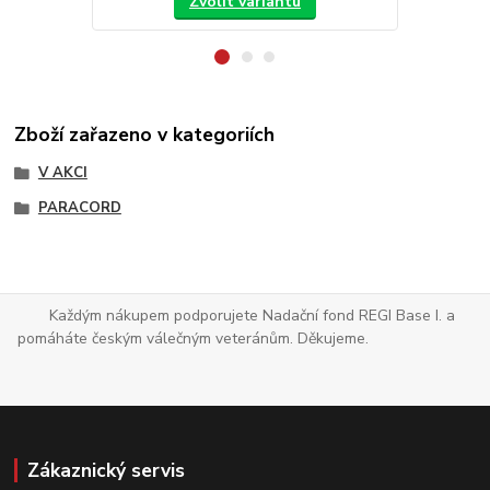
Zvolit variantu
Zboží zařazeno v kategoriích
V AKCI
PARACORD
Každým nákupem podporujete Nadační fond REGI Base I. a
pomáháte českým válečným veteránům. Děkujeme.
Zákaznický servis