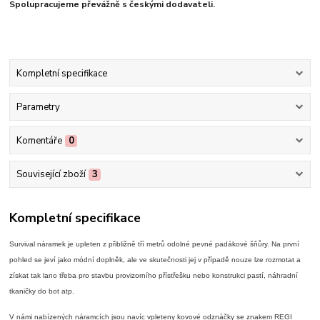
Spolupracujeme převážně s českými dodavateli.
Kompletní specifikace
Parametry
Komentáře
0
Související zboží
3
Kompletní specifikace
Survival náramek je upleten z přibližně tří metrů odolné pevné padákové šňůry. Na první
pohled se jeví jako módní doplněk, ale ve skutečnosti jej v případě nouze lze rozmotat a
získat tak lano třeba pro stavbu provizorního přístřešku nebo konstrukci pastí, náhradní
tkaničky do bot atp.
V námi nabízených náramcích jsou navíc vpleteny kovové odznáčky se znakem REGI