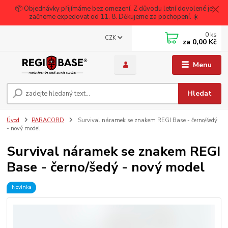
📦 Objednávky přijímáme bez omezení. Z důvodu letní dovolené je
začneme expedovat od 11. 8. Děkujeme za pochopení. ☀️
0
ks
CZK
za
0,00 Kč
Menu
Hledat
Úvod
PARACORD
Survival náramek se znakem REGI Base - černo/šedý
- nový model
Survival náramek se znakem REGI
Base - černo/šedý - nový model
Novinka