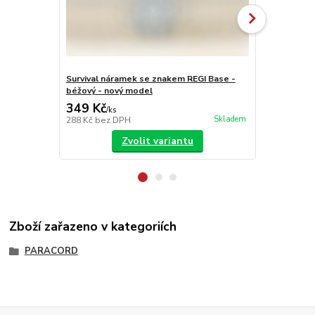
Survival náramek se znakem REGI Base -
Survival ná
béžový - nový model
khaki- nový
349 Kč
349 Kč
/
ks
/
ks
Skladem
288 Kč
bez DPH
288 Kč
bez 
Zvolit variantu
Zboží zařazeno v kategoriích
PARACORD