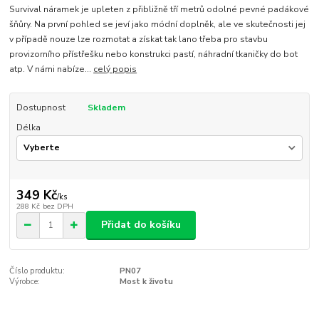
Survival náramek je upleten z přibližně tří metrů odolné pevné padákové
šňůry. Na první pohled se jeví jako módní doplněk, ale ve skutečnosti jej
v případě nouze lze rozmotat a získat tak lano třeba pro stavbu
provizorního přístřešku nebo konstrukci pastí, náhradní tkaničky do bot
atp. V námi nabíze...
celý popis
Dostupnost
Skladem
Délka
349 Kč
/
ks
288 Kč
bez DPH
Přidat do košíku
Číslo produktu:
PN07
Výrobce:
Most k životu