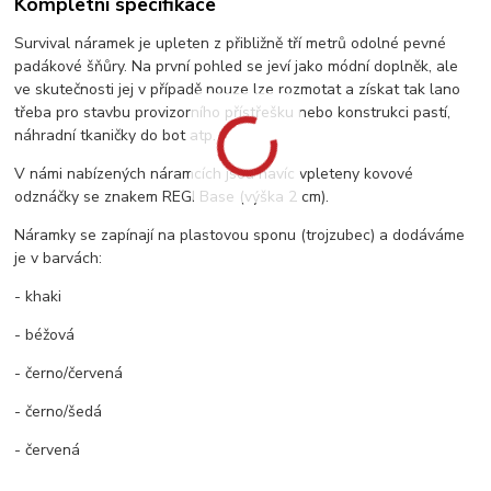
Kompletní specifikace
Survival náramek je upleten z přibližně tří metrů odolné pevné
padákové šňůry. Na první pohled se jeví jako módní doplněk, ale
ve skutečnosti jej v případě nouze lze rozmotat a získat tak lano
třeba pro stavbu provizorního přístřešku nebo konstrukci pastí,
náhradní tkaničky do bot atp.
V námi nabízených náramcích jsou navíc vpleteny kovové
odznáčky se znakem REGI Base (výška 2 cm).
Náramky se zapínají na plastovou sponu (trojzubec) a dodáváme
je v barvách:
- khaki
- béžová
- černo/červená
- černo/šedá
- červená