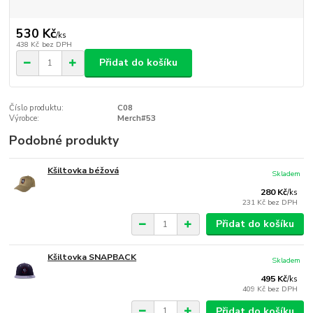
530 Kč
/
ks
438 Kč
bez DPH
Přidat do košíku
Číslo produktu:
C08
Výrobce:
Merch#53
Podobné produkty
Kšiltovka béžová
Skladem
280 Kč
/
ks
231 Kč
bez DPH
Přidat do košíku
Kšiltovka SNAPBACK
Skladem
495 Kč
/
ks
409 Kč
bez DPH
Přidat do košíku