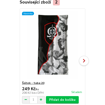
Související zboží
2
Novinka
Novinka
Šátek - tuba 20
Kulich 20
249 Kč
479 Kč
/
ks
/
ks
Skladem
206 Kč
bez DPH
396 Kč
bez 
Přidat do košíku