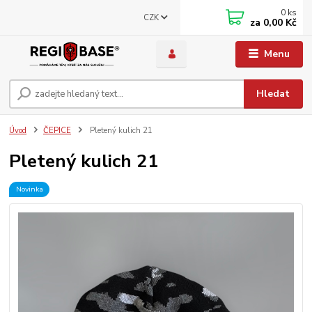
0
ks
CZK
za
0,00 Kč
Menu
Hledat
Úvod
ČEPICE
Pletený kulich 21
Pletený kulich 21
Novinka