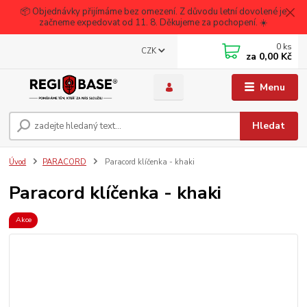
📦 Objednávky přijímáme bez omezení. Z důvodu letní dovolené je
začneme expedovat od 11. 8. Děkujeme za pochopení. ☀️
0
ks
CZK
za
0,00 Kč
Menu
Hledat
Úvod
PARACORD
Paracord klíčenka - khaki
Paracord klíčenka - khaki
Akce