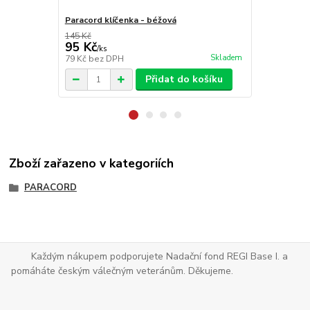
Paracord klíčenka - béžová
Paracord klí
145 Kč
145 Kč
95 Kč
95 Kč
/
ks
/
ks
Skladem
79 Kč
bez DPH
79 Kč
bez D
Přidat do košíku
Zboží zařazeno v kategoriích
PARACORD
Každým nákupem podporujete Nadační fond REGI Base I. a
pomáháte českým válečným veteránům. Děkujeme.