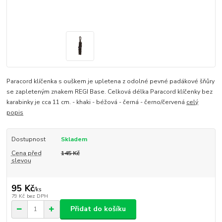
Paracord klíčenka s ouškem je upletena z odolné pevné padákové šňůry
se zapleteným znakem REGI Base. Celková délka Paracord klíčenky bez
karabinky je cca 11 cm. - khaki - béžová - černá - černo/červená
celý
popis
Dostupnost
Skladem
Cena před
145 Kč
slevou
95 Kč
/
ks
79 Kč
bez DPH
Přidat do košíku