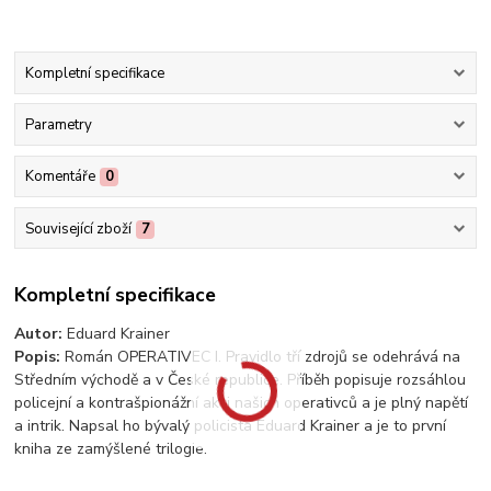
Kompletní specifikace
Parametry
Komentáře
0
Související zboží
7
Kompletní specifikace
Autor:
Eduard Krainer
Popis:
Román OPERATIVEC I. Pravidlo tří zdrojů se odehrává na
Středním východě a v České republice. Příběh popisuje rozsáhlou
policejní a kontrašpionážní akci našich operativců a je plný napětí
a intrik. Napsal ho bývalý policista Eduard Krainer a je to první
kniha ze zamýšlené trilogie.