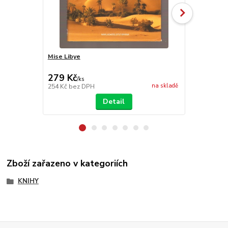
Mise Libye
Rozvědky - 
279 Kč
350 Kč
/
ks
/
ks
na skladě
254 Kč
bez DPH
318 Kč
bez 
Detail
Zboží zařazeno v kategoriích
KNIHY