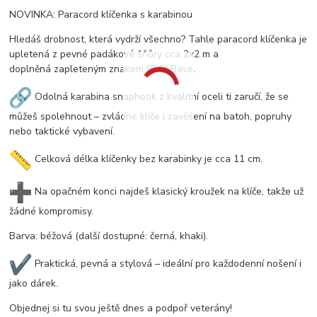
NOVINKA: Paracord klíčenka s karabinou
Hledáš drobnost, která vydrží všechno? Tahle paracord klíčenka je
upletená z pevné padákové šňůry cca 2x2 m a
doplněná zapleteným znakem REGI Base.
Odolná karabina snaphook z kvalitní oceli ti zaručí, že se
můžeš spolehnout – zvládne klíče i zavěšení na batoh, popruhy
nebo taktické vybavení.
Celková délka klíčenky bez karabinky je cca 11 cm.
Na opačném konci najdeš klasický kroužek na klíče, takže už
žádné kompromisy.
Barva: béžová (další dostupné: černá, khaki).
Praktická, pevná a stylová – ideální pro každodenní nošení i
jako dárek.
Objednej si tu svou ještě dnes a podpoř veterány!