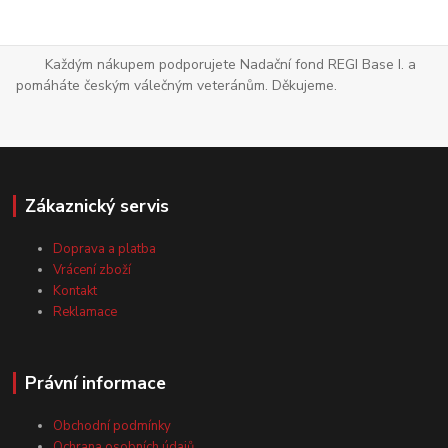
Každým nákupem podporujete Nadační fond REGI Base I. a
pomáháte českým válečným veteránům. Děkujeme.
Zákaznický servis
Doprava a platba
Vrácení zboží
Kontakt
Reklamace
Právní informace
Obchodní podmínky
Ochrana osobních údajů