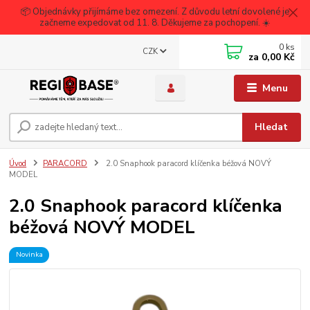
📦 Objednávky přijímáme bez omezení. Z důvodu letní dovolené je
začneme expedovat od 11. 8. Děkujeme za pochopení. ☀️
0
ks
CZK
za
0,00 Kč
Menu
Hledat
Úvod
PARACORD
2.0 Snaphook paracord klíčenka béžová NOVÝ
MODEL
2.0 Snaphook paracord klíčenka
béžová NOVÝ MODEL
Novinka