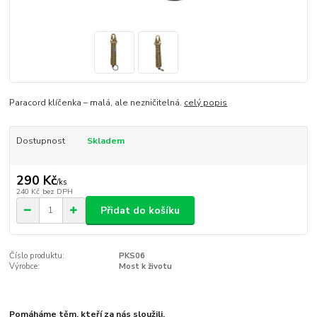
Paracord klíčenka – malá, ale nezničitelná.
celý popis
Dostupnost
Skladem
290 Kč
/
ks
240 Kč
bez DPH
Přidat do košíku
Číslo produktu:
PKS06
Výrobce:
Most k životu
Pomáháme těm, kteří za nás sloužili.