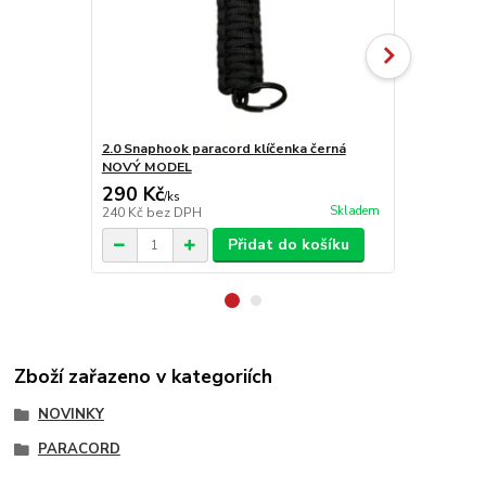
2.0 Snaphook paracord klíčenka černá
2.0 Snaphoo
NOVÝ MODEL
NOVÝ MOD
290 Kč
290 Kč
/
ks
/
ks
Skladem
240 Kč
bez DPH
240 Kč
bez 
Přidat do košíku
Zboží zařazeno v kategoriích
NOVINKY
PARACORD